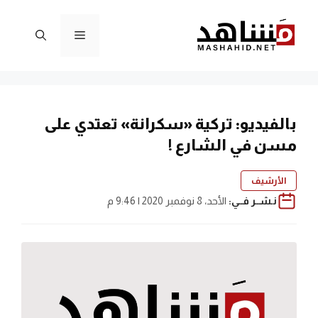
نتقل
لى
القائمة
لمحتوى
بالفيديو: تركية «سكرانة» تعتدي على
مسن في الشارع !
الأرشيف
نـشــر فــي:
الأحد، 8 نوفمبر 2020 | 9:46 م