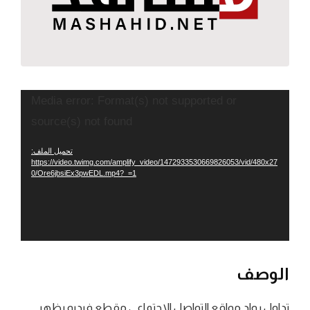
مشغل
Media error: Format(s) not supported or
الفيديو
source(s) not found
تحميل الملف:
https://video.twimg.com/amplify_video/1472933530669826053/vid/480x27
0/Ore6jbsiEx3pwEDL.mp4?_=1
الوصف
تداول رواد مواقع التواصل الاجتماعي مقطع فيديو يظهر