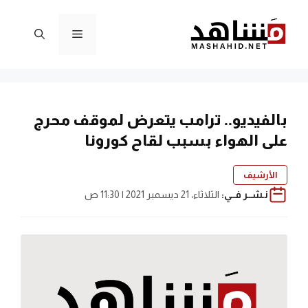
نتقل
لى
القائمة
لمحتوى
بالفيديو.. ترامب يتعرض لموقف محرج
على الهواء بسبب لقاح كورونا
الأرشيف
نـشــر فــي:
الثلاثاء، 21 ديسمبر 2021 | 11:30 ص