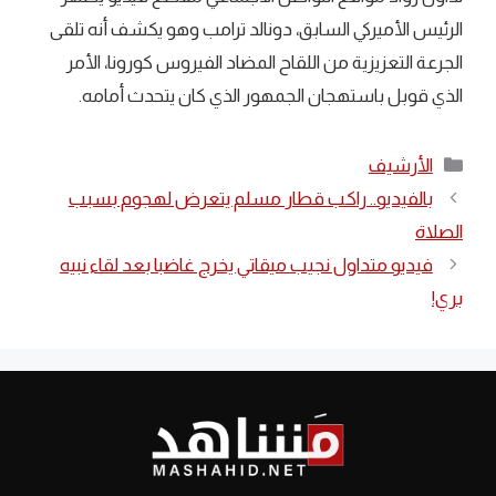
الرئيس الأميركي السابق، دونالد ترامب وهو يكشف أنه تلقى
الجرعة التعزيزية من اللقاح المضاد الفيروس كورونا، الأمر
الذي قوبل باستهجان الجمهور الذي كان يتحدث أمامه.
التصنيفات
الأرشيف
بالفيديو.. راكب قطار مسلم يتعرض لهجوم بسبب
الصلاة
فيديو متداول نجيب ميقاتي يخرج غاضبا بعد لقاء نبيه
بري!