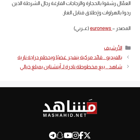
العمّال رشقوا بالحجارة والزجاجات الفارغة رجال الشرطة الذين
ردوا بالهراوات وإطلاق قنابل الغاز.
المصدر –
euronews
(عــربي)
التصنيفات
الأرشيف
بالفيديو .. قائد مركبة ينفجر غضبًا ويحطم دراجة نارية
شاهد .. بيع مخطوطة نادرة لـ آينشتاين بمبلغ خيالي