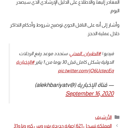
المغادر إليها، والاطلاع على الدليل الإرشادي الذي سيصدر
اليوم.
وأشار إلى أنه على الناقل الجوي توضيح شروط وأحكام التذاكر
خلال عملية الحجز.
فيديو |
#الطيران_المدني
: سنحدد موعد رفع الرحلات
الدولية بشكل كامل قبل 30 يوما من 1 يناير
#الإخبارية
pic.twitter.com/jO6UctecEq
— قناة الإخبارية (@alekhbariyatv)
September 16, 2020
التصنيفات
الأرشيف
المملكة تسجل 621 إصابة جديدة بفيروس كورونا و31