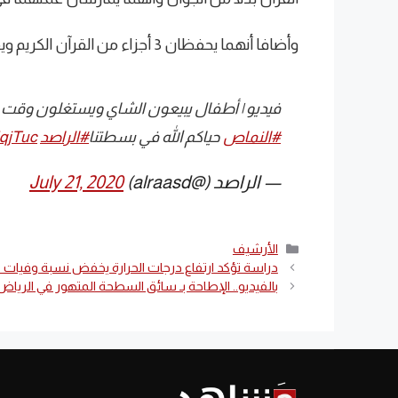
وأضافا أنهما يحفظان 3 أجزاء من القرآن الكريم ويقرآن ما يحفظانه على معلمهما عبر الجوال عن بعد.
فيديو | أطفال يبيعون الشاي ويستغلون وقت الا
#النماص
حياكم الله في بسطتنا
#الراصد
JqjTuc
— الراصد (@alraasd)
July 21, 2020
التصنيفات
الأرشيف
دراسة تؤكد ارتفاع درجات الحرارة يخفض نسبة وفيات ك
بالفيديو.. الإطاحة بـ سائق السطحة المتهور في الرياض