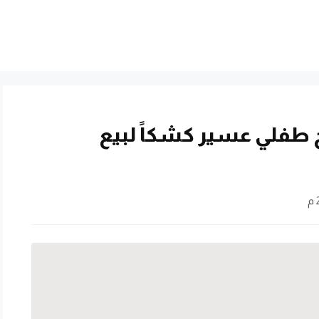
ح طفلي عسير كشكاً لبيع