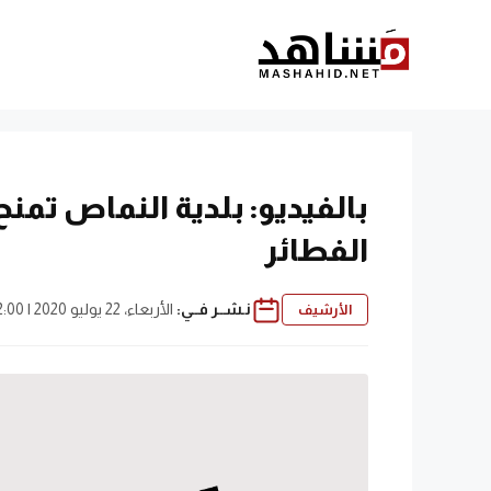
نتقل
لى
لمحتوى
بالفيديو: بلدية النماص تمن
الفطائر
نـشــر فــي:
الأربعاء، 22 يوليو 2020 | 2:00 م
الأرشيف