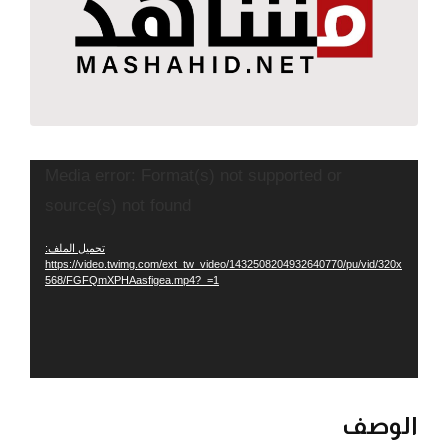
مشغل
Media error: Format(s) not supported or
الفيديو
source(s) not found
تحميل الملف:
https://video.twimg.com/ext_tw_video/1432508204932640770/pu/vid/320x
568/FGFQmXPHAasfigea.mp4?_=1
الوصف