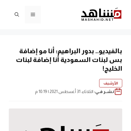
نتقل
لى
القائمة
لمحتوى
بالفيديو.. بدور البراهيم: أنا مو إضافة
بس لبنات السعودية أنا إضافة لبنات
الخليج!
الأرشيف
نـشــر فــي:
الثلاثاء، 31 أغسطس 2021 | 10:19 م