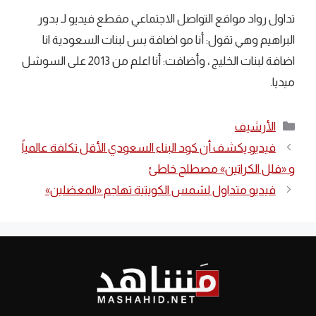
تداول رواد مواقع التواصل الاجتماعي مقطع فيديو لـ ‏بدور
البراهيم وهي تقول: أنا مو اضافة بس لبنات السعودية انا
اضافة لبنات الخليج ، وأضافت: أنا اعلم من 2013 على السوشل
ميديا.
التصنيفات
الأرشيف
فيديو يكشف أن كود البناء السعودي الأقل تكلفة عالمياً
و «‎فلل الكراتين» مصطلح خاطئ
فيديو متداول لشمس الكويتية تهاجم «المعضلين»