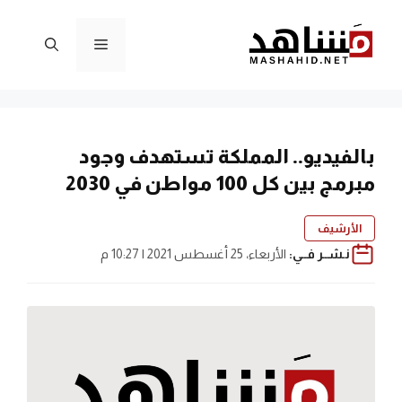
نتقل
لى
القائمة
لمحتوى
بالفيديو.. المملكة تستهدف وجود
مبرمج بين كل 100 مواطن في 2030
الأرشيف
نـشــر فــي:
الأربعاء، 25 أغسطس 2021 | 10:27 م