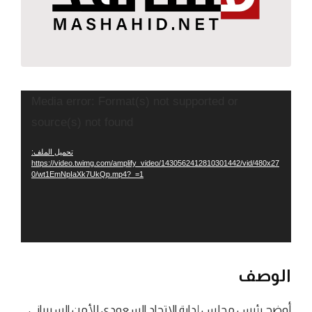
مشغل
Media error: Format(s) not supported or
الفيديو
source(s) not found
تحميل الملف:
https://video.twimg.com/amplify_video/1430562412810301442/vid/480x27
0/wt1EmNpIaXk7UkQp.mp4?_=1
الوصف
‏أوضح رئيس مجلس إدارة الاتحاد السعودي للأمن السيبراني