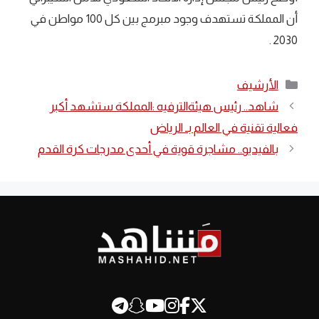
أن المملكة تستهدف وجود مبرمج بين كل 100 مواطن في
2030 .
التصنيفات
الأرشيف
شاهد.. رئيس ‎هيئةالترفيه :المملكة ستشهد أكبر
فعالية تقنية في العالم بـ الرياض
بالفيديو.. مشاجرة قوية في أحدى مدرجات كرة القدم