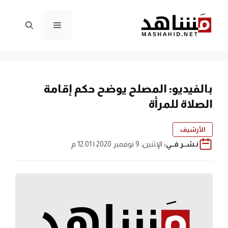
نتقل
لى
القائمة
لمحتوى
بالفيديو: المصلح يوضح حكم إقامة
الصلاة للمرأة
الأرشيف
نـشــر فــي:
الإثنين، 9 نوفمبر 2020 | 12:01 م