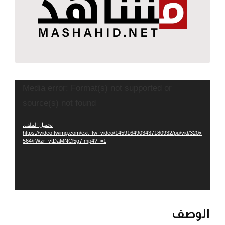
مشغل
Media error: Format(s) not supported or
الفيديو
source(s) not found
تحميل الملف:
https://video.twimg.com/ext_tw_video/1459164903437180932/pu/vid/320x
564/rWzr_vtDaMNCl5g7.mp4?_=1
الوصف