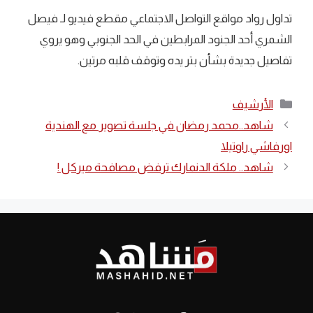
تداول رواد مواقع التواصل الاجتماعي مقطع فيديو لـ فيصل
الشمري أحد الجنود المرابطين في الحد الجنوبي وهو يروي
تفاصيل جديدة بشأن بتر يده وتوقف قلبه مرتين.
التصنيفات
الأرشيف
شاهد..‏محمد رمضان في جلسة تصوير مع الهندية
اورفاشي راوتيلا
شاهد.. ملكة الدنمارك ترفض مصافحة ميركل !