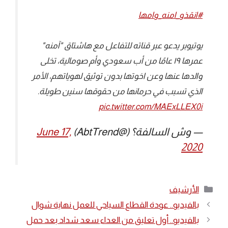
#انقذو_امنه_وامها
يوتيوبر يدعو عبر قناته للتفاعل مع هاشتاق "آمنه"
عمرها ١٩ عامًا من أب سعودي وأم صومالية، تخلى
والدها عنها وعن اخوتها بدون توثيق لهوياتهم، الأمر
الذي تسبب في حرمانها من حقوقها سنين طويلة.
pic.twitter.com/MAExLLEX0i
— وش السالفة؟ (@AbtTrend)
June 17,
2020
التصنيفات
الأرشيف
بالفيديو.. عودة القطاع السياحي للعمل نهاية شوال
بالفيديو.. أول تعليق من العداء سعد شداد بعد حمل