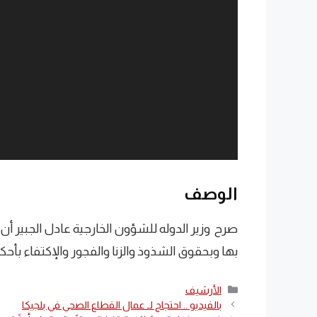
الوصف
صرح وزير الدوله للشؤون الخارجية عادل الجبير أن 
بها وبحقوق الشذوذ والزنا والفجور والإكتفاء بأحك
التصنيفات
الأرشيف
بالفيديو .. احتجاج لـ عمال القطاع الصحي في بلجيكا