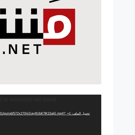
مشغل
d or source(s) not found
الفيديو
تحميل الملف: https://video.twimg.com/ext_tw_video/1469064027783454731/pu/vid/572x270/sGay8UbK7lK15ajG.mp4?_=1