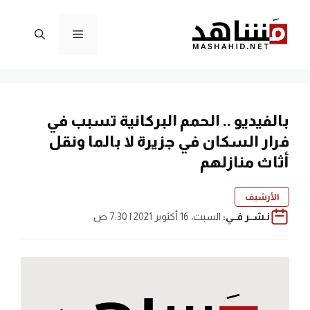
نتقل
لى
القائمة
لمحتوى
بالفيديو .. الحمم البركانية تسبب في
فرار السكان في جزيرة لا بالما ونقل
أثاث منازلهم
الأرشيف
نـشــر فــي:
السبت، 16 أكتوبر 2021 | 7:30 ص