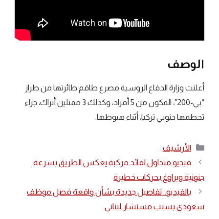
الوصف
أعلنت وزارة الدفاع الروسية مصرع طاقم طائرتها من طراز
“بي-200″، المكون من 5 أفراد، وكذلك 3 ممثلين أتراك، جراء
تحطمها جنوبي تركيا، أثناء هبوطها.
التصنيفات
الأرشيف
فيديو متداول لقائد مركبة يعكس الطريق بسرعة
جنونية ويراوغ بحركات خطيرة
بالفيديو.. تفاصيل جديدة بشأن واقعة فصل موظف
سعودي بسبب مستشار لبناني