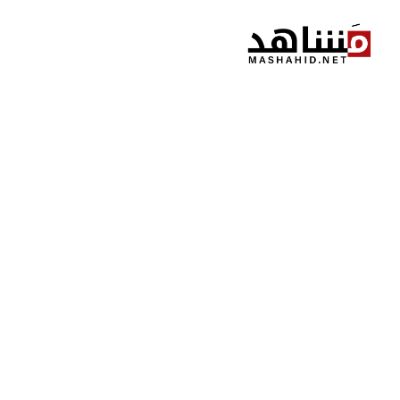
نتقل
لى
لمحتوى