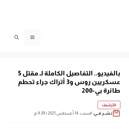
القائمة
بالفيديو.. التفاصيل الكاملة لـ مقتل 5
عسكريين روس و3 أتراك جراء تحطم
طائرة بي-200
الأرشيف
نـشــر فــي:
السبت، 14 أغسطس 2021 | 9:39 م