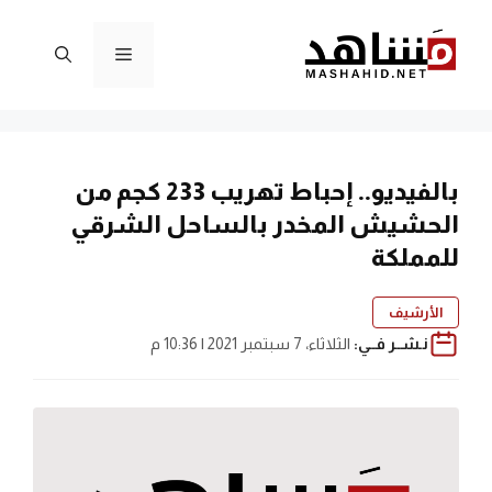
نتقل
لى
القائمة
لمحتوى
بالفيديو.. إحباط تهريب 233 كجم من
الحشيش المخدر بالساحل الشرقي
للمملكة
الأرشيف
نـشــر فــي:
الثلاثاء، 7 سبتمبر 2021 | 10:36 م