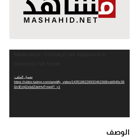
مشغل
Media error: Format(s) not supported or
الفيديو
source(s) not found
تحميل الملف:
https://video.twimg.com/amplify_video/1435186226932461568/vid/640x36
0/clEzl42xbdZdeHvP.mp4?_=1
الوصف