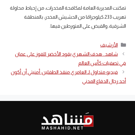
تمكنت المديرية العامة لمكافحة المخدرات، من إحباط محاولة
تهريب 233 كيلوجرامًا من الحشيش المخدر، بالمنطقة
الشرقية، والقبض على المتورطين فيها.
التصنيفات
الأرشيف
شاهد.. هدف الشهري يقود الأخضر للفوز على عمان
في تصفيات كأس العالم
فيديو متداول لـ العامري منقذ الطفلين: أمنيتي أن أكون
أحد رجال الدفاع المدني