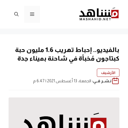
نتقل
لى
القائمة
لمحتوى
بالفيديو.. إحباط تهريب 1.6 مليون حبة
كبتاجون مُخبأة في شاحنة بميناء جدة
الأرشيف
نـشــر فــي:
الجمعة، 13 أغسطس 2021 | 6:47 م