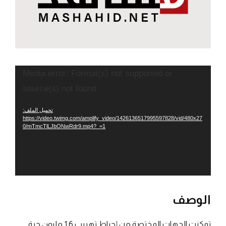
مشغل
Media error: Format(s) not supported or
الفيديو
source(s) not found
تحميل الملف:
https://video.twimg.com/amplify_video/1426136517995597828/vid/480x27
0/mTmcTlLJbONwRdr9.mp4?_=1
الوصف
تمكنت الجهات المختصة من إحباط تهريب 1.6 مليون حبة