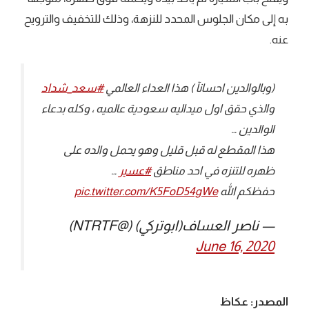
به إلى مكان الجلوس المحدد للنزهة، وذلك للتخفيف والترويح
عنه.
(وبالوالدين احسانآ ) هذا العداء العالمي
#سعد_شداد
والذي حقق اول ميداليه سعودية عالميه ، وكله بدعاء
الوالدين …
هذا المقطع له قبل قليل وهو يحمل والده على
ظهره للتنزه في احد مناطق
#عسير
…
حفظكم الله
pic.twitter.com/K5FoD54gWe
— ناصر العساف(ابوتركي) (@NTRTF)
June 16, 2020
المصدر: عكاظ