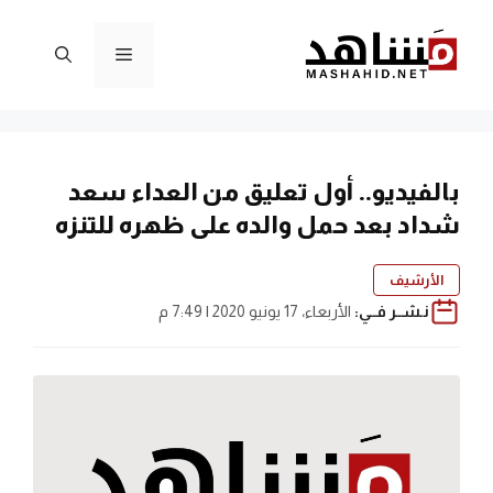
نتقل
لى
القائمة
لمحتوى
بالفيديو.. أول تعليق من العداء سعد
شداد بعد حمل والده على ظهره للتنزه
الأرشيف
نـشــر فــي:
الأربعاء، 17 يونيو 2020 | 7:49 م