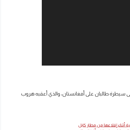
 على سيطرة طالبان على أفغانستان، والذي أعقبه هروب
ة أثناء إقلاعها من مطار كابل