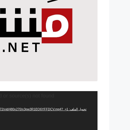
مشغل
d or source(s) not found
الفيديو
تحميل الملف: https://video.twimg.com/amplify_video/1427180918100406272/vid/480x270/x3pw3R1EO6YFFDCV.mp4?_=1