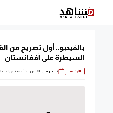
نتقل
لى
لمحتوى
بالفيديو.. أول تصريح من القي
السيطرة على أفغانستان
نـشــر فــي:
الإثنين، 16 أغسطس 2021 | 3:16 م
الأرشيف