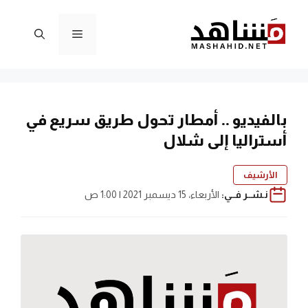
نتقل
لى
القائمة
لمحتوى
بالفيديو .. أمطار تحول طريق سريع في
أستراليا إلى شلال
الأرشيف
نـشــر فــي:
الأربعاء، 15 ديسمبر 2021 | 1:00 ص