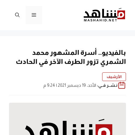
نتقل
لى
القائمة
لمحتوى
بالفيديو.. أسرة المشهور محمد
الشمري تزور الطرف الآخر في الحادث
الأرشيف
نـشــر فــي:
الأحد، 19 ديسمبر 2021 | 9:24 م