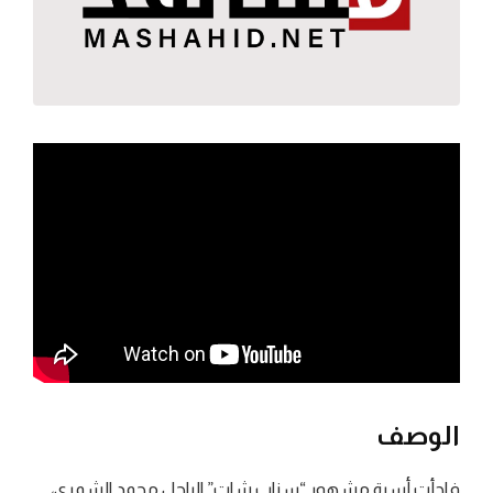
الوصف
فاجأت أسرة مشهور “سناب شات” الراحل محمد الشمري،