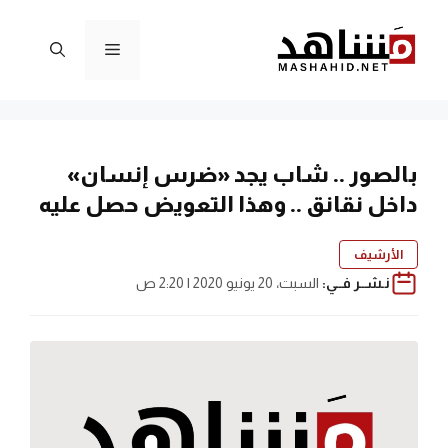
نتقل
لى
القائمة
لمحتوى
بالصور .. شاب يجد «ضرس إنسان»
داخل نقانق .. وهذا التعويض حصل عليه
الأرشيف
نـشــر فــي:
السبت، 20 يونيو 2020 | 2:20 ص