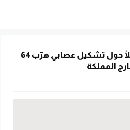
النيابة العامة تصدر بيانًا عاجلًا حول تشكيل عصابي هرّب 64