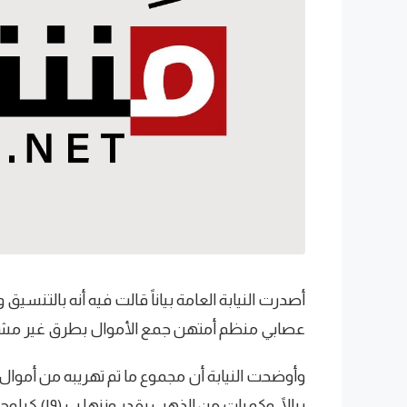
أصدرت النيابة العامة بياناً قالت فيه أنه بالتنس
عصابي منظم أمتهن جمع الأموال بطرق غير مشروع
ريالًا، وكميات من الذهب يقدر وزنها ب (١٩) كيلوجرام.