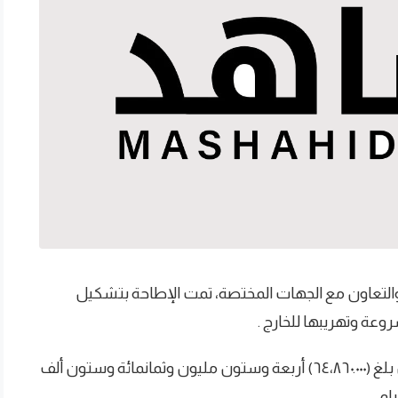
يق والتعاون مع الجهات المختصة، تمت الإطاحة بتشكيل
ة وتهريبها للخارج .
وأوضحت النيابة أن مجموع ما تم تهريبه من أموال بلغ (٦٤،٨٦٠.٠٠٠) أربعة وستون مليون وثمانمائة وستون ألف