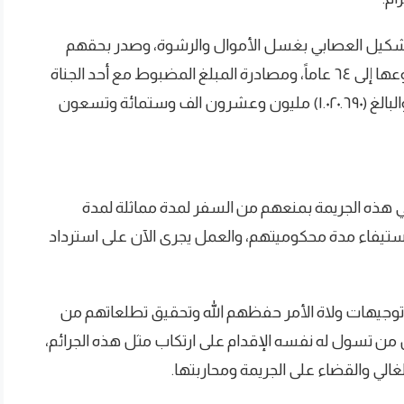
 التشكيل العصابي بغسل الأموال والرشوة، وصدر بحقهم
أحكام نهائية تراوحت بين السجن لمدد يصل مجموعها إلى ٦٤ عاماً، ومصادرة المبلغ المضبوط مع أحد الجناة
عند شروعه في إنهاء إجراءات سفره لخارج البلاد والبالغ (١.٠٢٠.٦٩٠) مليون وعشرون الف وستمائة وتسعون
 هذه الجريمة بمنعهم من السفر لمدة مماثلة لمدة
استيفاء مدة محكوميتهم، والعمل يجرى الآن على استرداد
فاذ توجيهات ولاة الأمر حفظهم الله وتحقيق تطلعاتهم من
ن تسول له نفسه الإقدام على ارتكاب مثل هذه الجرائم،
ي والقضاء على الجريمة ومحاربتها.