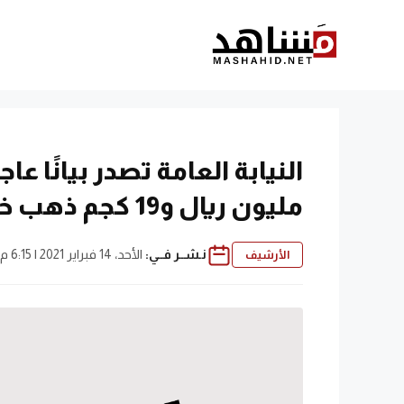
نتقل
لى
لمحتوى
مليون ريال و19 كجم ذهب خارج المملكة
نـشــر فــي:
الأحد، 14 فبراير 2021 | 6:15 م
الأرشيف