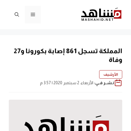
نتقل
لى
القائمة
لمحتوى
المملكة تسجل 861 إصابة بكورونا و27
وفاة
الأرشيف
نـشــر فــي:
الأربعاء، 2 سبتمبر 2020 | 3:57 م