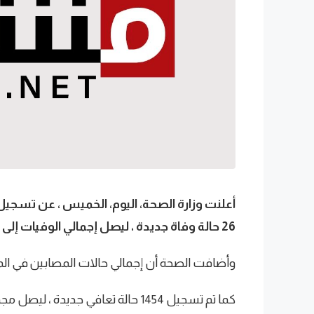
26 حالة وفاة جديدة ، ليصل إجمالي الوفيات إلى 3892 حالة .
وأضافت الصحة أن إجمالي حالات المصابين في المملكة وصل إلى 319
كما تم تسجيل 1454 حالة تعافي جديدة ، ليصل مجموع المتعافين إلى 293964 حالة.