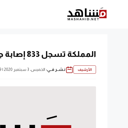
نتقل
لى
لمحتوى
المملكة تسجل 833 إصابة جديدة بفيروس كورونا و26 وفاة
نـشــر فــي:
الخميس، 3 سبتمبر 2020 | 3:49 م
الأرشيف