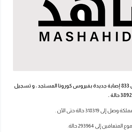
أعلنت وزارة الصحة، اليوم، الخميس ، عن تسجيل 833 إصابة جديدة بفيروس كورونا المستجد ، و تسجيل
318 حالة حتى الآن .