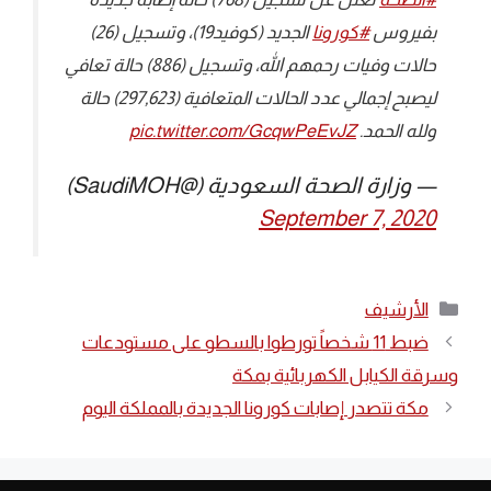
بفيروس ⁧
#كورونا
⁩ الجديد (كوفيد19)، وتسجيل (26)
حالات وفيات رحمهم الله، وتسجيل (886) حالة تعافي
ليصبح إجمالي عدد الحالات المتعافية (297,623) حالة
ولله الحمد.
pic.twitter.com/GcqwPeEvJZ
— وزارة الصحة السعودية (@SaudiMOH)
September 7, 2020
التصنيفات
الأرشيف
ضبط 11 شخصاً تورطوا بالسطو على مستودعات
وسرقة الكيابل الكهربائية بمكة
مكة تتصدر إصابات كورونا الجديدة بالمملكة اليوم