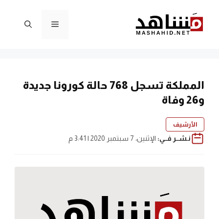
نتقل
لى
القائمة
لمحتوى
المملكة تسجل 768 حالة كورونا جديدة
و26 وفاة
الأرشيف
نـشــر فــي:
الإثنين، 7 سبتمبر 2020 | 3:41 م