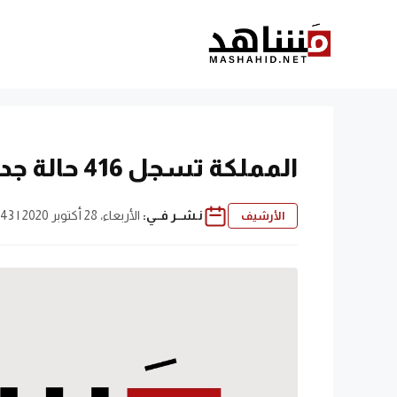
نتقل
لى
لمحتوى
المملكة تسجل 416 حالة جديدة بكورونا و19 وفاة
نـشــر فــي:
الأربعاء، 28 أكتوبر 2020 | 3:43 م
الأرشيف