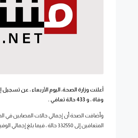
وفاة ، و 433 حالة تعافي .
المتعافين إلى 332550 حالة ، فيما بلغ إجمالي الوفيات 5348 حالة وفاة .