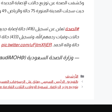
وكشفت الصحة عن توزيع حالات الإصابة الجديدة 
حيث سجلت المدينة المنورة 75 حالة والرياض 49 ومكة المكرمة 47 .
#الصحة
⁩ تعلن عن تسجيل (416) حالة إصابة جديدة بفيروس ⁧
حالة ولله الحمد.
pic.twitter.com/uFjtmXfjER
— وزارة الصحة السعودية (@SaudiMOH)
التصنيفات
الأرشيف
بالفيديو.. الرئيس السيسي يعلق على الرسومات المسي
بتوجيه وزير الرياضة.. تسمية الجولات الثلاث القادمة 