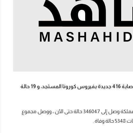
أعلنت وزارة الصحة، اليوم الأربعاء ، عن تسجيل إصابة 416 جديدة بفيروس كورونا المستجد، و 19 حالة
وأضافت الصحة أن إجمالي حالات المصابين في المملكة وصل إلى 346047 حالة حتى الآن ، ووصل مجموع