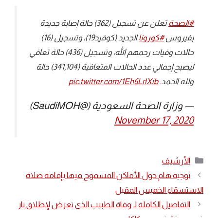
#الصحة
⁩ تعلن عن تسجيل (362) حالة إصابة جديدة
بفيروس ⁧
#كورونا
⁩ الجديد (كوفيد19)، وتسجيل (16)
حالات وفيات رحمهم الله، وتسجيل (436) حالة تعافي
ليصبح إجمالي عدد الحالات المتعافية (341,104) حالة
ولله الحمد.
pic.twitter.com/1Eh6LrlXib
— وزارة الصحة السعودية (@SaudiMOH)
November 17, 2020
التصنيفات
الأرشيف
توجيه هام حول الأماكن المسموح فيها بإقامة صلاة
الاستسقاء الخميس المقبل
التفاصيل الكاملة لـ وفاة الطبيب الذي تعرض لإطلاق نار