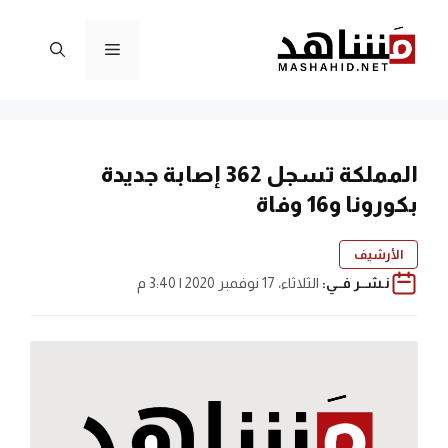
نتقل
لى
القائمة
لمحتوى
المملكة تسجل 362 إصابة جديدة
بكورونا و16 وفاة
الأرشيف
نـشــر فــي:
الثلاثاء، 17 نوفمبر 2020 | 3:40 م