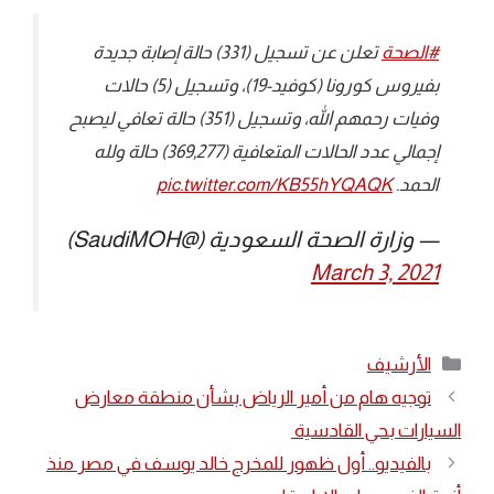
#الصحة
⁩ تعلن عن تسجيل (331) حالة إصابة جديدة
بفيروس كورونا (كوفيد-19)، وتسجيل (5) حالات
وفيات رحمهم الله، وتسجيل (351) حالة تعافي ليصبح
إجمالي عدد الحالات المتعافية (369,277) حالة ولله
الحمد.
pic.twitter.com/KB55hYQAQK
— وزارة الصحة السعودية (@SaudiMOH)
March 3, 2021
التصنيفات
الأرشيف
توجيه هام من أمير الرياض بشأن منطقة معارض
السيارات بحي القادسية
بالفيديو.. أول ظهور للمخرج خالد يوسف في مصر منذ