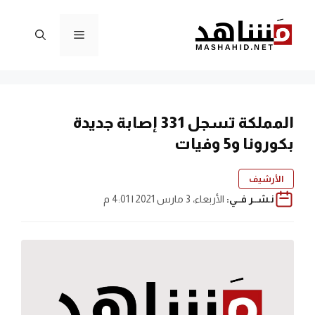
نتقل
لى
القائمة
لمحتوى
المملكة تسجل 331 إصابة جديدة
بكورونا و5 وفيات
الأرشيف
نـشــر فــي:
الأربعاء، 3 مارس 2021 | 4:01 م