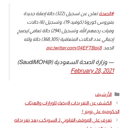
#الصحة
⁩ تعلن عن تسجيل (322) حالة إصابة جديدة
بفيروس كورونا (كوفيد-19)، وتسجيل (6) حالات
وفيات رحمهم الله، وتسجيل (294) حالة تعافي ليصبح
إجمالي عدد الحالات المتعافية (368,305) حالة ولله
الحمد.
pic.twitter.com/04EFTBpii8
— وزارة الصحة السعودية (@SaudiMOH)
February 28, 2021
التصنيفات
الأرشيف
الكشف عن التغريدات البيضاء للوزارات والهيئات
الحكومية على تويتر !
تعرف على الموقف القانوني لـ السويكت بعد تغريداته