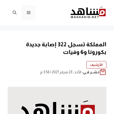
نتقل
لى
القائمة
لمحتوى
المملكة تسجل 322 إصابة جديدة
بكورونا و6 وفيات
الأرشيف
نـشــر فــي:
الأحد، 28 فبراير 2021 | 3:56 م