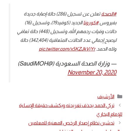
#الصحة
⁩ تعلن عن تسجيل (286) حالة إصابة جديدة
بفيروس ⁧
#كورونا
⁩ الجديد (كوفيد19)، وتسجيل (16)
حالات وفيات رحمهم الله، وتسجيل (448) حالة تعافي
ليصبح إجمالي عدد الحالات المتعافية (342,404) حالة
ولله الحمد.
pic.twitter.com/x5KZJkViYr
— وزارة الصحة السعودية (@SaudiMOH)
November 20, 2020
التصنيفات
الأرشيف
تركي الحمد يحذف تغريدته ويكشف حقيقة الإساءة
للإمام البخاري
تدشين نظام إصدار الرخص المهنية للمعلمين