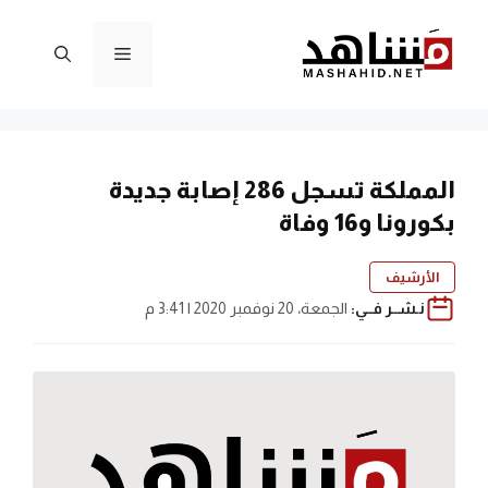
نتقل
لى
القائمة
لمحتوى
المملكة تسجل 286 إصابة جديدة
بكورونا و16 وفاة
الأرشيف
نـشــر فــي:
الجمعة، 20 نوفمبر 2020 | 3:41 م