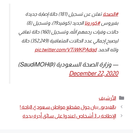
#الصحة
⁩ تعلن عن تسجيل (181) حالة إصابة جديدة
بفيروس ⁧
#كورونا
⁩ الجديد (كوفيد19)، وتسجيل (8)
حالات وفيات رحمهم الله، وتسجيل (160) حالة تعافي
ليصبح إجمالي عدد الحالات المتعافية (352,249) حالة
ولله الحمد.
pic.twitter.com/VTiWKPAdqd
— وزارة الصحة السعودية (@SaudiMOH)
December 22, 2020
التصنيفات
الأرشيف
بالفيديو.. بيان حول مقطع مواطن سعودي الباحة !
الإطاحة بـ 3 أشخاص اعتدوا على سائق أجرة بجدة