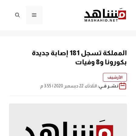
نتقل
لى
القائمة
لمحتوى
المملكة تسجل 181 إصابة جديدة
بكورونا و8 وفيات
الأرشيف
نـشــر فــي:
الثلاثاء، 22 ديسمبر 2020 | 3:55 م