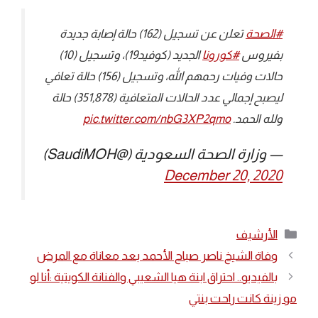
#الصحة
⁩ تعلن عن تسجيل (162) حالة إصابة جديدة
بفيروس ⁧
#كورونا
⁩ الجديد (كوفيد19)، وتسجيل (10)
حالات وفيات رحمهم الله، وتسجيل (156) حالة تعافي
ليصبح إجمالي عدد الحالات المتعافية (351,878) حالة
ولله الحمد.
pic.twitter.com/nbG3XP2qmo
— وزارة الصحة السعودية (@SaudiMOH)
December 20, 2020
التصنيفات
الأرشيف
وفاة الشيخ ناصر صباح الأحمد بعد معاناة مع المرض
بالفيديو.. احتراق ابنة هيا الشعيبي والفنانة الكويتية :أنا لو
مو زينة كانت راحت بنتي