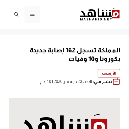
نتقل
لى
القائمة
لمحتوى
المملكة تسجل 162 إصابة جديدة
بكورونا و10 وفيات
الأرشيف
نـشــر فــي:
الأحد، 20 ديسمبر 2020 | 3:40 م