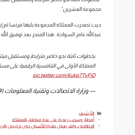
مجموعة العشرين”.
حيث تصدرت المملكة المجموعة يليها فرنسا ثم إند
عبدالله عامر السواحة : هذا المنجز بعد توفيق الل
بخطوات ثابتة نحو حاضر مترابط ومستقبل مبتك
المملكة الأولى في التنافسية الرقمية على م
pic.twitter.com/6ukp7TvFjD
— وزارة الاتصالات وتقنية المعلومات (@McitGovSa
التصنيفات
الأرشيف
أمطار وسحب رعدية على عدة مناطق بالمملكة
الإطاحة بـ وافد يعمل طبيبًا للأسنان دون ترخيص بالر