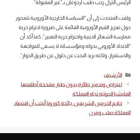
الرئيس التركي رجب طيب أردوغان بـ”غير المقبولة”.
ولفت المتحدث إلى أن “السياسة الخارجية الأوروبية تتمحور
حول تعزيز القيم الأوروبية القائمة على ضرورة احترام حرية
ممارسة الشعائر الدينية واحترام حرية التعبير”، كما أكد أن
“الاتحاد الأوروبي بدوله ومؤسساته لا يسعى للمواجهة
والاستفزاز، ولكنه يريد البحث عن حلول عن طريق الحوار”.
التصنيفات
الأرشيف
اعتراض وتدمير طائرة بدون طيار مفخخة أطلقتها
المليشيا الحوثية تجاه المملكة
خادم الحرمين الشريفين: جائحة كورونا أثبتت أن اقتصاد
المملكة صلب ومرن