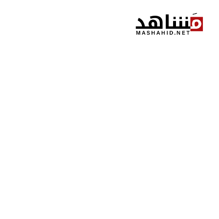
نتقل
لى
لمحتوى