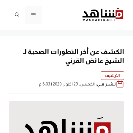
نتقل
لى
القائمة
لمحتوى
الكشف عن أخر التطورات الصحية لـ
الشيخ عائض القرني
الأرشيف
نـشــر فــي:
الخميس، 29 أكتوبر 2020 | 6:03 م