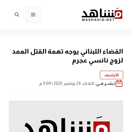
نتقل
لى
القائمة
لمحتوى
القضاء اللبناني يوجه تهمة القتل العمد
لزوج نانسي عجرم
الأرشيف
نـشــر فــي:
الثلاثاء، 24 نوفمبر 2020 | 9:09 م