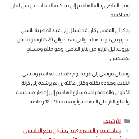
وقرر القاضي إحالة الهاشم إلى محكمة الجنايات في جبل لبنان
لمحاكمته.
يذكر أن الموسى كان قد تسلل إلى فيلا المطربة نانسي
عجرم في نيو سهيلة، والتي تبعد حوالى 20 كيلومترا شمال
بيروت، ليل الرابع من يناير الماضي، وهو ملثم ومسلح
بمسدس.
وتسلل موسى إلى غرفة نوم طفلات الهاشم ونانسي
الثلاث، وهدده بقتله وقتل عائلته إن لم يرشده إلى خزنة
الأموال والمجوهرات، فسارع الهاشم إلى إحضار مسدسه
وأطلق النار على المهاجم وأوقعه قتيلا بـ18 رصاصة.
التصنيفات
الأرشيف
وفاة السفير السعودي في تشيلي مانع الخامسي