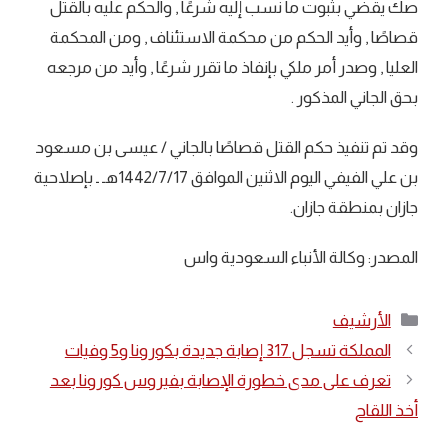
صك يقضي بثبوت ما نسب إليه شرعًا , والحكم عليه بالقتل
قصاصًا , وأيد الحكم من محكمة الاستئناف , ومن المحكمة
العليا , وصدر أمر ملكي بإنفاذ ما تقرر شرعًا , وأيد من مرجعه
بحق الجاني المذكور .
وقد تم تنفيذ حكم القتل قصاصًا بالجاني / عيسى بن مسعود
بن علي الفيفي اليوم الاثنين الموافق 1442/7/17هـ ـ بإصلاحية
جازان بمنطقة جازان.
المصدر: وكالة الأنباء السعودية واس
التصنيفات
الأرشيف
المملكة تسجل 317 إصابة جديدة بكورونا و5 وفيات
تعرف على مدى خطورة الإصابة بفيروس كورونا بعد
أخذ اللقاح