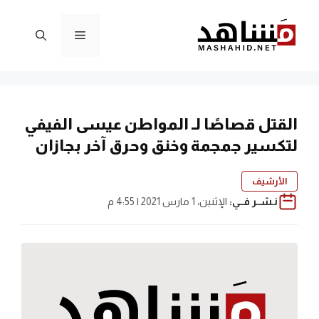
نتقل
لى
القائمة
لمحتوى
القتل قصاصًا لـ المواطن عيسى الفيفي
لتكسير جمجمة وخنق وحرق آخر بجازان
الأرشيف
نـشــر فــي:
الإثنين، 1 مارس 2021 | 4:55 م