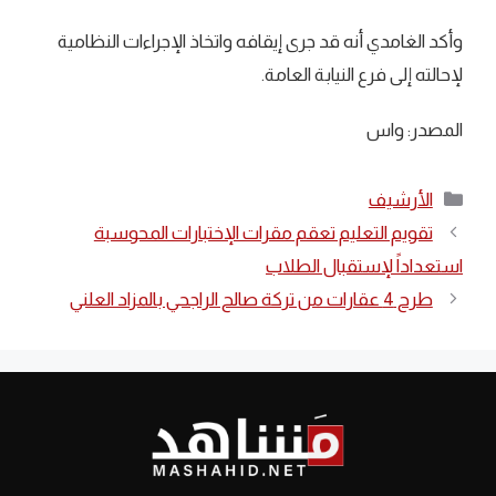
وأكد الغامدي أنه قد جرى إيقافه واتخاذ الإجراءات النظامية
لإحالته إلى فرع النيابة العامة.
المصدر: واس
التصنيفات
الأرشيف
تقويم التعليم تعقم مقرات الإختبارات المحوسبة
استعداداً لإستقبال الطلاب
طرح 4 عقارات من تركة صالح الراجحي بالمزاد العلني