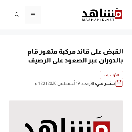
نتقل
لى
القائمة
لمحتوى
القبض على قائد مركبة متهور قام
بالدوران عبر الصعود على الرصيف
الأرشيف
نـشــر فــي:
الأربعاء، 19 أغسطس 2020 | 1:20 م