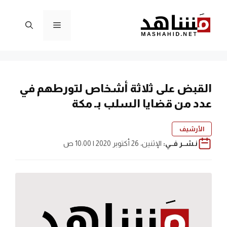
نتقل
لى
القائمة
لمحتوى
القبض على ثلاثة أشخاص لتورطهم في
عدد من قضايا السلب بـ مكة
الأرشيف
نـشــر فــي:
الإثنين، 26 أكتوبر 2020 | 10:00 ص