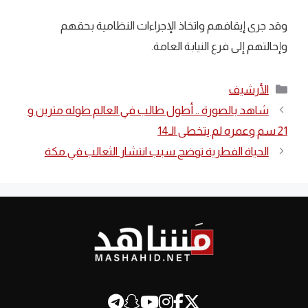
وقد جرى إيقافهم واتخاذ الإجراءات النظامية بحقهم
وإحالتهم إلى فرع النيابة العامة.
التصنيفات
الأرشيف
شاهد بالصورة .. أطول طالب في العالم طوله مترين و
21 سم وعمره لم يتخطى الـ14
الحياة الفطرية توضح سبب انتشار الثعالب في مكة