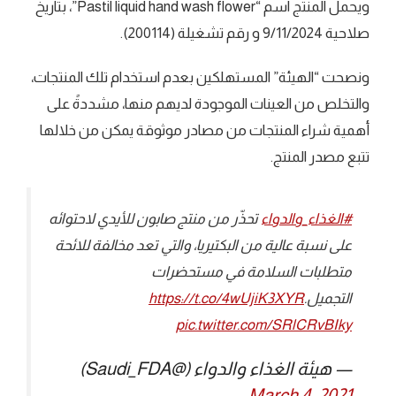
ويحمل المنتج اسم “Pastil liquid hand wash flower”، بتاريخ
صلاحية 9/11/2024 و رقم تشغيلة (200114).
ونصحت “الهيئة” المستهلكين بعدم استخدام تلك المنتجات،
والتخلص من العينات الموجودة لديهم منها، مشددةً على
أهمية شراء المنتجات من مصادر موثوقة يمكن من خلالها
تتبع مصدر المنتج.
#الغذاء_والدواء
تحذّر من منتج صابون للأيدي لاحتوائه
على نسبة عالية من البكتيريا، والتي تعد مخالفة للائحة
متطلبات السلامة في مستحضرات
التجميل.
https://t.co/4wUjiK3XYR
pic.twitter.com/SRlCRvBIky
— هيئة الغذاء والدواء (@Saudi_FDA)
March 4, 2021