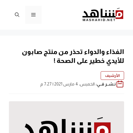
نتقل
لى
القائمة
لمحتوى
الغذاء والدواء تحذر من منتج صابون
للأيدي خطير على الصحة !
الأرشيف
نـشــر فــي:
الخميس، 4 مارس 2021 | 7:27 م