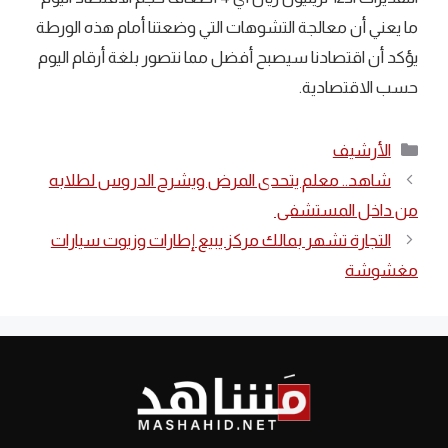
ما يعني أن معالجة التشوهات التي وضعتنا أمام هذه الورطة
يؤكد أن اقتصادنا سيصبح أفضل مما نتصور بلغة أرقام اليوم
حسب الاقتصادية.
التصنيفات
الأرشيف
شاهد.. معلم يتحدى المرض ويشرح الدروس لطلابه
من داخل المستشفى
التجارة تشهر بمالك مركز يبيع إطارات وزيوت سيارات
مغشوشة