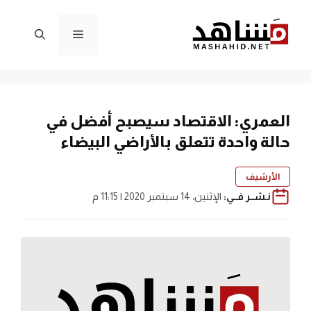
نتقل
لى
القائمة
لمحتوى
العمري: الاقتصاد سيصبح أفضل في
حالة واحدة تتعلق بالأراضي البيضاء
الأرشيف
نـشــر فــي:
الإثنين، 14 سبتمبر 2020 | 11:15 م