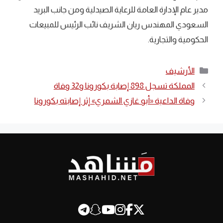
مدير عام الإدارة العامة للرعاية الصيدلية ومن جانب البريد
السعودي المهندس ريان الشريف نائب الرئيس للمبيعات
الحكومية والتجارية.
التصنيفات
الأرشيف
المملكة تسجل 898 إصابة بكورونا و32 وفاة
وفاة الداعية «أبو غازي الشمري» إثر إصابته بكورونا