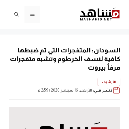
نتقل
لى
القائمة
لمحتوى
السودان: المتفجرات التي تم ضبطها
كافية لنسف الخرطوم وتشبه متفجرات
مرفأ بيروت
الأرشيف
نـشــر فــي:
الأربعاء، 16 سبتمبر 2020 | 2:59 م