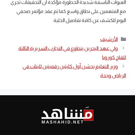
العبوات الناسفة شديدة الخطورة مؤكدة أن التحقيقات تجري
مع المتهمين على نطاق واسع كما تم عقد مؤتمر صحفي
اليوم للكشف عن كافة تفاصيل الخلية.
التصنيفات
الأرشيف
ولي عهد البحرين يتطوع في التجارب السريرية الثالثة
للقاح كورونا
وزير التعليم يدشن أول كليتين رقميتين للبنات في
الرياض وجدة