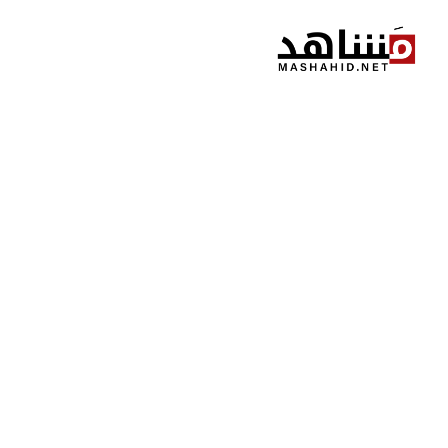
نتقل
لى
لمحتوى