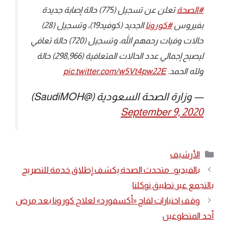
#الصحة
⁩ تعلن عن تسجيل (775) حالة إصابة جديدة
بفيروس ⁧
#كورونا
⁩ الجديد (كوفيد19)، وتسجيل (28)
حالات وفيات رحمهم الله، وتسجيل (720) حالة تعافي
ليصبح إجمالي عدد الحالات المتعافية (298,966) حالة
ولله الحمد.
pic.twitter.com/w5Vt4pw22E
— وزارة الصحة السعودية (@SaudiMOH)
September 9, 2020
التصنيفات
الأرشيف
بالفيديو.. متحدث الصحة يكشف إطلاق خدمة للتصريح
بالتجمع عبر تطبيق توكلنا
وقف اختبارات لقاح «أكسفورد» لعلاج كورونا بعد مرض
أحد المتطوعين