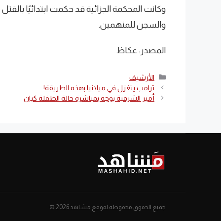
وكانت المحكمة الجزائية قد حكمت ابتدائيًا بالقتل
والسجن للمتهمين.
المصدر: عكاظ
التصنيفات
الأرشيف
ترامب يتغزل في ميلانيا بهذه الطريقة!
أمير الشرقية يوجه بمباشرة حالة الطفلة كيان
جميع الحقوق محفوظة لموقع مشاهد 2026 ©