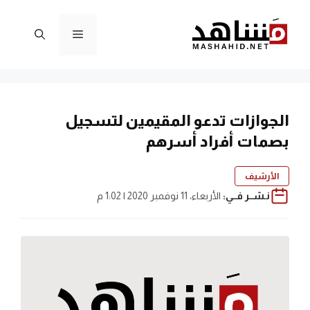
نتقل
لى
القائمة
لمحتوى
الجوازات تدعو المقيمين لتسجيل
بصمات أفراد أسرهم
الأرشيف
نـشــر فــي:
الأربعاء، 11 نوفمبر 2020 | 1:02 م