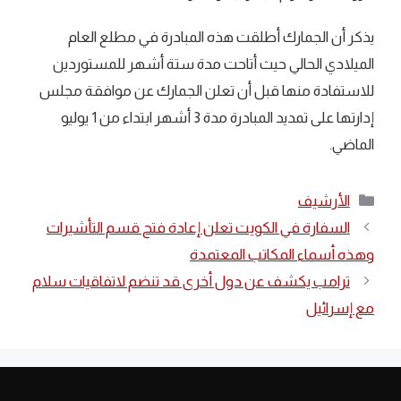
يذكر أن الجمارك أطلقت هذه المبادرة في مطلع العام
الميلادي الحالي حيث أتاحت مدة ستة أشهر للمستوردين
للاستفادة منها قبل أن تعلن الجمارك عن موافقة مجلس
إدارتها على تمديد المبادرة مدة 3 أشهر ابتداء من 1 يوليو
الماضي.
التصنيفات
الأرشيف
السفارة في الكويت تعلن إعادة فتح قسم التأشيرات
وهذه أسماء المكاتب المعتمدة
ترامب يكشف عن دول أخرى قد تنضم لاتفاقيات سلام
مع إسرائيل