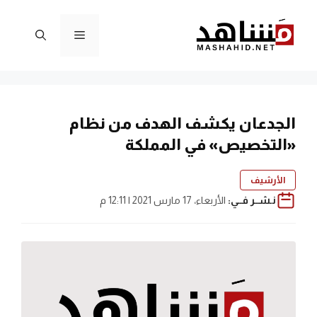
نتقل
لى
القائمة
لمحتوى
الجدعان يكشف الهدف من نظام
«التخصيص» في المملكة
الأرشيف
نـشــر فــي:
الأربعاء، 17 مارس 2021 | 12:11 م